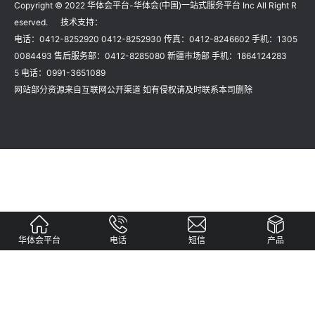
Copyright © 2022 华体会平台-华体会(中国)一站式服务平台 Inc All Right R
eserved. 技术支持：
电话：0412-8252920 0412-8252930 传真：0412-8246602 手机：1305
0084493 售后服务部：0412-8285080 新疆市场部 手机：1864124283
5 电话：0991-3651089
网站部分资源来自互联网公开渠道 如有侵权请及时联系本司删除
乐鱼·体育-乐鱼（中国）一站式服务官方网站
九游体育（中国）
华体会平台
电话
短信
产品
官方网站-九游 SPORTS
安博站官网登录入口_安博anbo（中
国）
乐动网页版登录入口-乐动（中国）
乐鱼·体育-乐鱼（中
国）一站式服务官方网站
华体会平台-快彩在线官网有限公司
九游平台-九游（中国）一站式服务平台
快彩在线官网有限公司