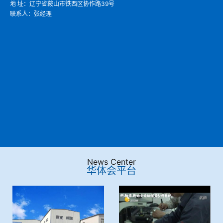
地 址：辽宁省鞍山市铁西区协作路39号
联系人：张经理
News Center
华体会平台