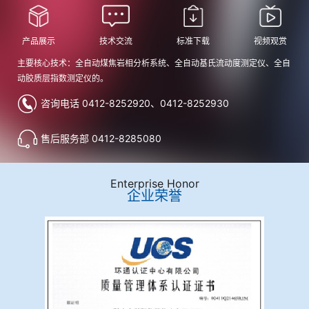
产品展示
技术交流
标准下载
视频观赏
主要核心技术：全自动煤焦岩相分析系统、全自动基氏流动度测定仪、全自
动胶质层指数测定仪的。
咨询电话 0412-8252920、0412-8252930
售后服务部 0412-8285080
Enterprise Honor
企业荣誉